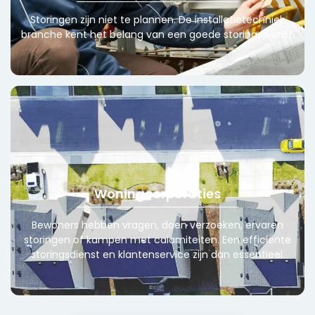
Storingen zijn niet te plannen. De installatietechniek
branche kent het belang van een goede storingsdienst.
Woningcorporaties
Bewoners hebben vragen, doen verzoeken, ervaren
storingen of kampen met calamiteiten. Een efficiënte
storingsdienst en klantenservice zijn dan essentieel.