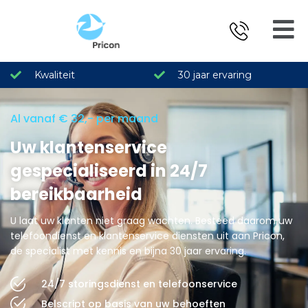
Kwaliteit
30 jaar ervaring
Al vanaf € 32,- per maand
Uw klantenservice
gespecialiseerd in 24/7
bereikbaarheid
U laat uw klanten niet graag wachten. Besteed daarom uw
telefoondienst en klantenservice diensten uit aan Pricon,
de specialist met kennis en bijna 30 jaar ervaring.
24/7 storingsdienst en telefoonservice
Belscript op basis van uw behoeften