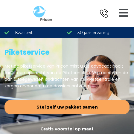
Kwaliteit
30 jaar ervaring
Piketservice
Met de piketservice van Pricon mist u als advocaat nooit
meer een opdracht van de Piketcentrale. Wij monitoren de
aan u toegewezen opdrachten van de Piketcentrale en
zorgen ervoor dat u de dossiers ontvangt.
Stel zelf uw pakket samen
Gratis voorstel op maat