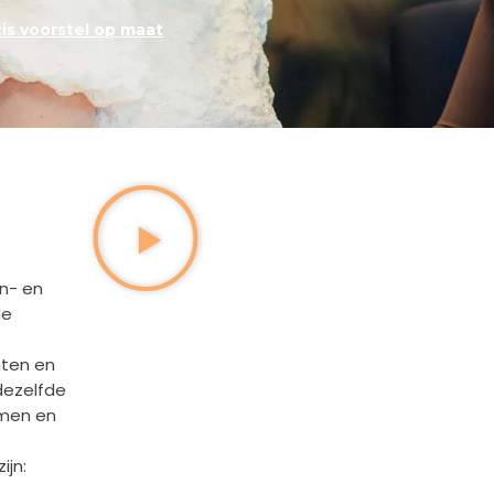
tis voorstel op maat
en- en
de
nten en
dezelfde
emen en
ijn: