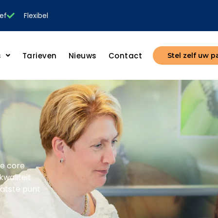
ef
Flexibel
s
Tarieven
Nieuws
Contact
Stel zelf uw 
de core
kwaliteit
aatste punt