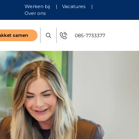
Werken bij
|
Vacatures
|
Over ons
085-7733377
pakket samen