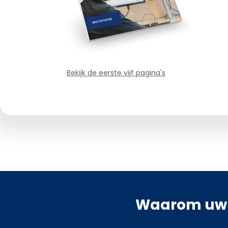
Bekijk de eerste vijf pagina's
Waarom uw k