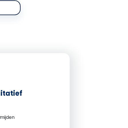
itatief
rmijden