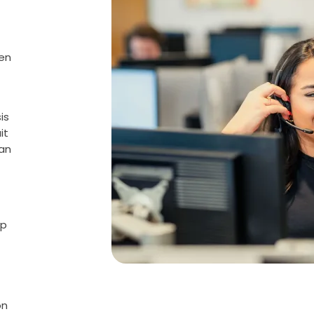
ken
is
it
van
op
on