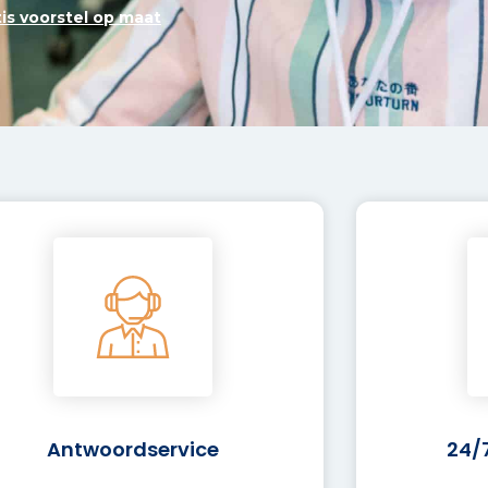
tis voorstel op maat
Antwoordservice
24/