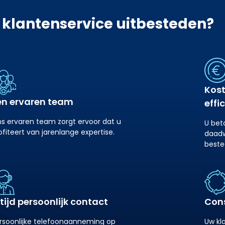
lantenservice uitbesteden?
Kos
en ervaren team
effi
s ervaren team zorgt ervoor dat u
U bet
ofiteert van jarenlange expertise.
daadw
beste
tijd persoonlijk contact
Cons
rsoonlijke telefoonaanneming op
Uw kl