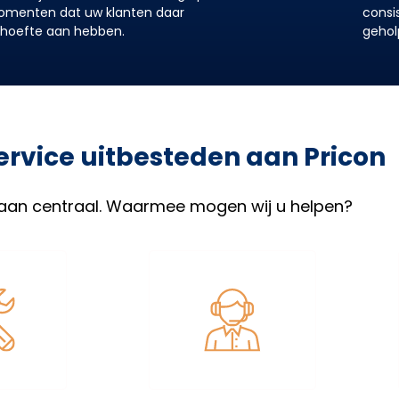
menten dat uw klanten daar
consi
hoefte aan hebben.
gehol
rvice uitbesteden aan Pricon
aan centraal. Waarmee mogen wij u helpen?