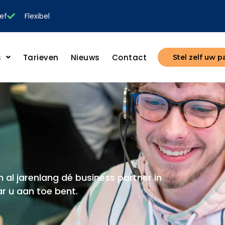
ef
Flexibel
s
Tarieven
Nieuws
Contact
Stel zelf uw 
n al jarenlang dé business partner in
r u aan toe bent.