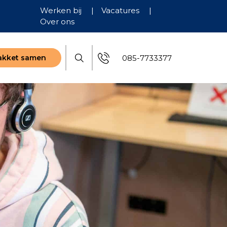
Werken bij
|
Vacatures
|
Over ons
085-7733377
pakket samen