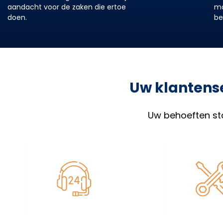
aandacht voor de zaken die ertoe
mo
doen.
be
Uw klantense
Uw behoeften st