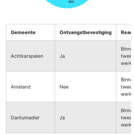
Gemeente
Ontvangstbevestiging
React
Binne
Achtkarspelen
Ja
twee
werk
Binne
Ameland
Nee
twee
werk
Binne
Dantumadiel
Ja
twee
werk