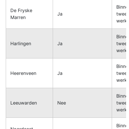
Binne
De Fryske
Ja
twee
Marren
werk
Binne
Harlingen
Ja
twee
werk
Binne
Heerenveen
Ja
twee
werk
Binne
Leeuwarden
Nee
twee
werk
Binne
Noardeast-