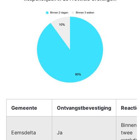
Gemeente
Ontvangstbevestiging
Reactiet
Binnen
Eemsdelta
Ja
twee
werkda