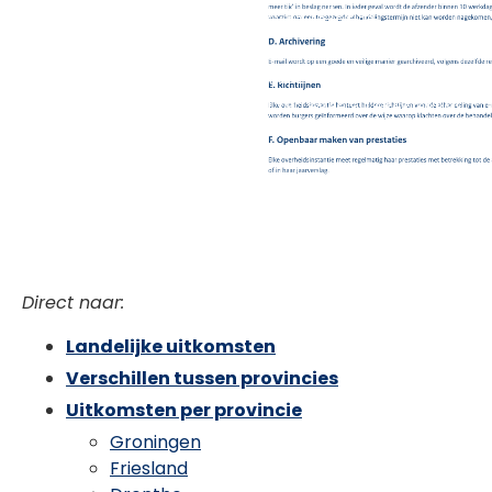
vraag) in kaart gebracht.
Lees hier de volledige
onderzoeksverantwoording
.
Dit onderzoek is aan de hand van dezelfde opzet
uitgevoerd als onze onderzoeken van
2022
en
2023
, zodat
deze resultaten goed te vergelijken zijn.
Direct naar:
Landelijke uitkomsten
Verschillen tussen provincies
Uitkomsten per provincie
Groningen
Friesland