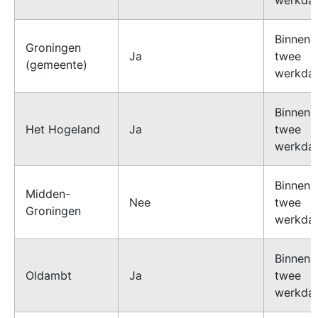
Binnen
Groningen
Ja
twee
(gemeente)
werkda
Binnen
Het Hogeland
Ja
twee
werkda
Binnen
Midden-
Nee
twee
Groningen
werkda
Binnen
Oldambt
Ja
twee
werkda