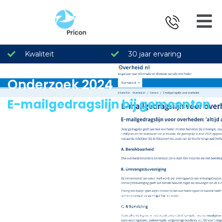
Kwaliteit
30 jaar ervaring
Onderzoek 2024
E-mailgedragslijn bij gemeenten
Gepubliceerd op 12 juni 2024
In dit onderzoek is door Pricon onderzocht of Nederlandse
gemeenten per e-mail goed bereikbaar zijn. Als
uitgangspunt is gekeken naar de
e-mailgedragslijn voor
overheden
.
Hierbij zijn onder andere de eventuele belemmeringen om
een eenvoudige vraag te kunnen mailen en de responstijd
van gemeenten (op een per mail ingediende eenvoudige